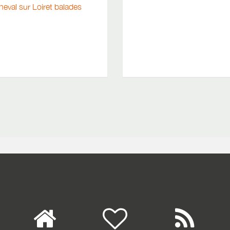
heval sur Loiret balades