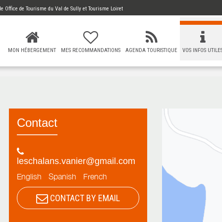
 de
Office de Tourisme du Val de Sully
et Tourisme Loiret
MON HÉBERGEMENT
MES RECOMMANDATIONS
AGENDA TOURISTIQUE
VOS INFOS UTILE
Contact
leschalans.vanier@gmail.com
English
Spanish
French
CONTACT BY EMAIL