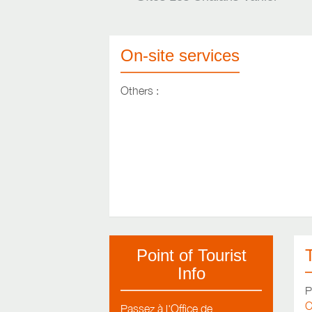
On-site services
Others :
Point of Tourist
Info
P
C
Passez à l'Office de