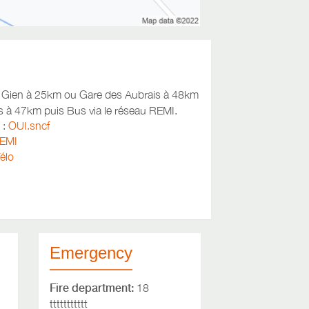
 Gien à 25km ou Gare des Aubrais à 48km
s à 47km puis Bus via le réseau REMI.
 :
OUI.sncf
REMI
Vélo
Emergency
Fire department:
18
ttttttttttt