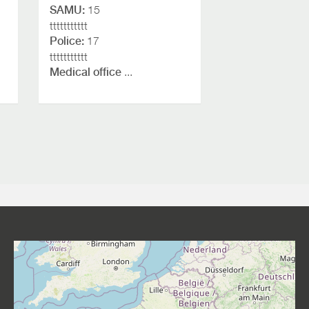
SAMU:
15
ttttttttttt
Police:
17
ttttttttttt
Medical office
...