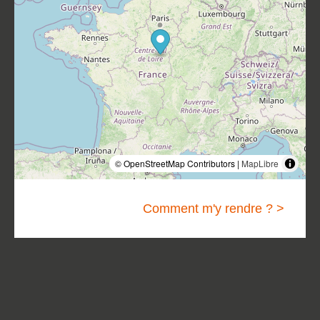
© OpenStreetMap Contributors |
MapLibre
Comment m'y rendre ? >