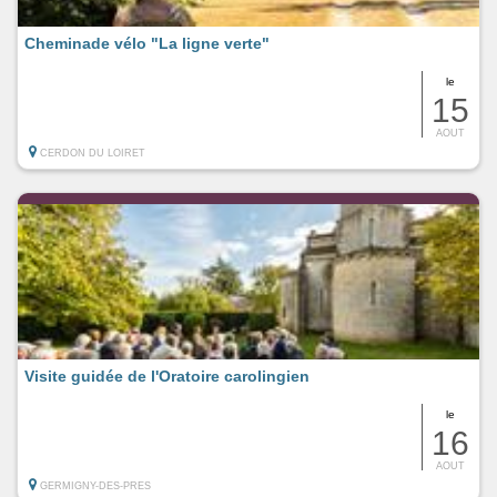
Cheminade vélo "La ligne verte"
le
15
AOUT
CERDON DU LOIRET
Visite guidée de l'Oratoire carolingien
le
16
AOUT
GERMIGNY-DES-PRES