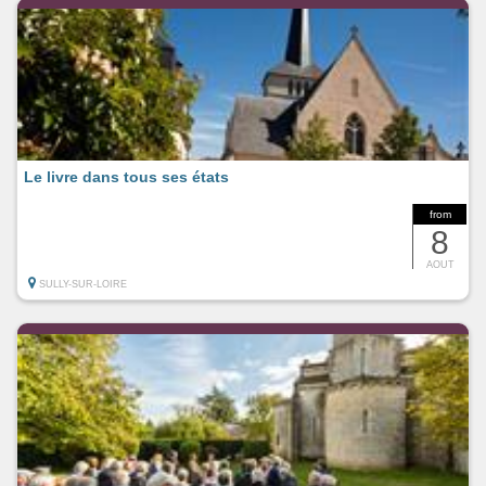
Le livre dans tous ses états
from
8
AOUT
SULLY-SUR-LOIRE