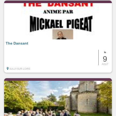
The Dansant
le
9
AOUT
SULLY-SUR-LOIRE