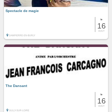
Spectacle de magie
le
16
AOUT
DAMPIERRE-EN-BURLY
The Dansant
le
16
AOUT
SULLY-SUR-LOIRE