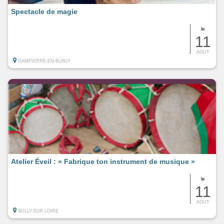
Spectacle de magie
le
11
AOUT
DAMPIERRE-EN-BURLY
Atelier Éveil : « Fabrique ton instrument de musique »
le
11
AOUT
SULLY-SUR-LOIRE