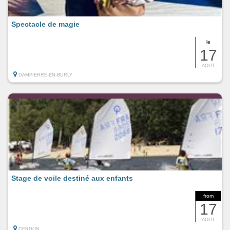
Spectacle de magie
le
17
AOUT
DAMPIERRE-EN-BURLY
Stage de voile destiné aux enfants
from
17
AOUT
CERDON