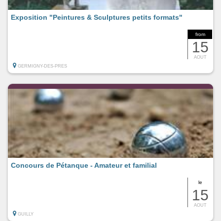
Exposition "Peintures & Sculptures petits formats"
from
15
AOUT
GERMIGNY-DES-PRES
Concours de Pétanque - Amateur et familial
le
15
AOUT
GUILLY