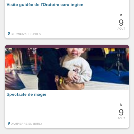
Visite guidée de l'Oratoire carolingien
le
9
AOUT
GERMIGNY-DES-PRES
Spectacle de magie
le
9
AOUT
DAMPIERRE-EN-BURLY