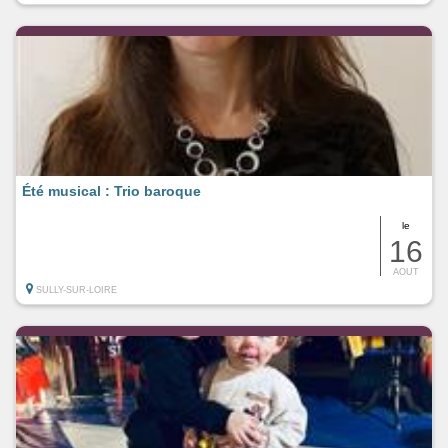
Été musical : Trio baroque
le
16
AOUT
SULLY-SUR-LOIRE