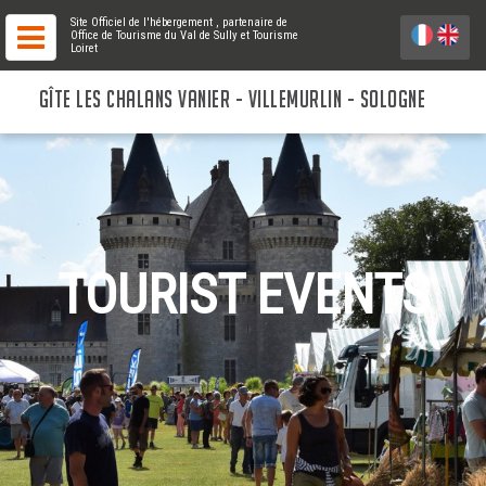
Site Officiel de l'hébergement
, partenaire de
Office de Tourisme du Val de Sully
et Tourisme
Loiret
GÎTE LES CHALANS VANIER - VILLEMURLIN - SOLOGNE
TOURIST EVENTS