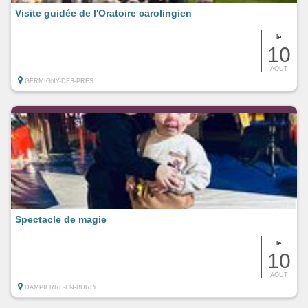
Visite guidée de l'Oratoire carolingien
le
10
AOUT
GERMIGNY-DES-PRES
Spectacle de magie
le
10
AOUT
DAMPIERRE-EN-BURLY