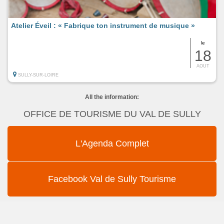
Atelier Éveil : « Fabrique ton instrument de musique »
le
18
AOUT
SULLY-SUR-LOIRE
All the information:
OFFICE DE TOURISME DU VAL DE SULLY
L'Agenda Complet
Facebook Val de Sully Tourisme