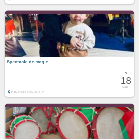
Spectacle de magie
le
18
AOUT
DAMPIERRE-EN-BURLY