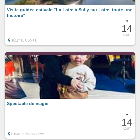
Visite guidée estivale "La Loire à Sully sur Loire, toute une
histoire"
le
14
AOUT
SULLY-SUR-LOIRE
Spectacle de magie
le
14
AOUT
DAMPIERRE-EN-BURLY