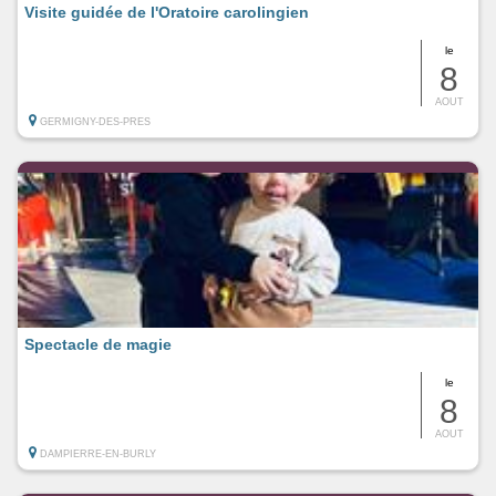
Visite guidée de l'Oratoire carolingien
le
8
AOUT
GERMIGNY-DES-PRES
Spectacle de magie
le
8
AOUT
DAMPIERRE-EN-BURLY